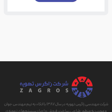
مدل بیمارستانی
خرید هواساز هایژنیک فقط انتخاب یک دستگاه تهویه نیست، بلکه
تصمیمی حیاتی برای حفظ بهداشت، کنترل آلودگی و تضمین
سلامت بیماران یا کارکنان است. این نوع هواساز به‌طور خاص برای
فضاهای حساس مثل اتاق عمل، ICU، داروسازی یا آزمایشگاه طراحی
می‌شود و کوچک‌ترین اشتباه در انتخاب آن می‌تواند باعث افت
کیفیت هوا یا حتی انتشار آلودگی شود. با رعایت چند نکته مهم
هنگام خرید، می‌توان مطمئن شد که سیستم تهویه، استاندارد،
ایمن و پایدار عمل می‌کند.
۱. انتخاب جنس بدنه باکیفیت و ساختار کاملاً بهداشتی
اولین نکته در خرید هواساز هایژنیک، جنس بدنه و طراحی داخلی
دستگاه است. بدنه باید از استیل ضدزنگ یا گالوانیزه با پوشش
شرکت مهندسی زاگرس تهویه در سال ۱۳۸۷ با اتکاء به تیم مهندس جوان
اپوکسی ساخته شده باشد تا در برابر خوردگی مقاوم و قابل
و مجرب به منظور طراحی، ساخت، فروش و اجراء سیستم‌های تهویه‌ی