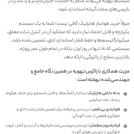
سیستم تهویه می‌تواند منجر به خسارات جبران‌ناپذیر و رد شدن در
بازرسی‌های سخت‌گیرانه استاندارد شود.
صرفاً خرید هواساز هایژنیک کافی نیست؛ شما به یک سیستم
یکپارچه و قابل اعتماد نیاز دارید که عملکرد آن در کنترل ذرات معلق،
میکروارگانیسم‌ها و حفظ فشار استاندارد اتاق، تضمین شده باشد.
سیستمی که نه تنها در روز اول، بلکه در تمام طول عمر پروژه،
بالاترین سطح از پاکیزگی را ارائه دهد.
مزیت همکاری با زاگرس تهویه در همین نگاه جامع و
مهندسی‌شده نهفته است:
بدنه داخلی هایژنیک:
ساختار کاملاً صاف و قابل شستشو برای حذف هرگونه
ریسک رشد میکروبی.
هوابندی بی‌نقص:
درزبندی پیشرفته برای تضمین فشار مثبت اتاق و
جلوگیری قطعی از نشت آلودگی.
فیلتراسیون مطمئن:
چیدمان مهندسی‌شده فیلترها با آب‌بندی کامل جهت
جلوگیری از بای‌پس هوای آلوده.