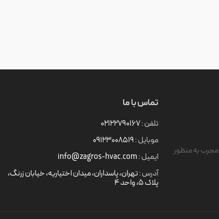
تماس با ما
تلفن :
۰۲۱۲۲۷۹۰۱۶۷
موبایل :
09123008519
مهندس جوان و مجرب به منظور
ایمیل :
info@zagros-hvac.com
آدرس :
تهران، پاسداران، میدان اختیاریه، خیابان زرنگ،
پلاک ۵، واحد 4