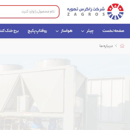
صفحه نخست
چیلر
هواساز
روفتاپ پکیج
برج خنک کنن
درباره ما