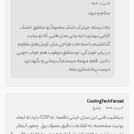
لیست قیمت چیلر آب خنک یا چیلر آبی
14 مرداد 1404
سلام و درود
ردیف
ظرفیت
قیمت (تومان)
بله درسته، چیلر آب‌خنک معمولاً تو مناطق خشک
کارایی بهتری داره، ولی مدل‌هایی که تو سایت
1
50 تن تبرید
765,000,000
گذاشتیم با اصلاحات طراحی مثل کویل‌های مقاوم
2
75 تن تبرید
873,000,000
در برابر خوردگی، تو مناطق مرطوب هم جواب خوبی
دادن. فقط مهمه سیستم آب‌رسانی و نگهداری
3
100 تن تبرید
1,494,000,000
درست پیاده‌سازی بشه.
4
150 تن تبرید
2,025,000,000
5
200 تن تبرید
2,475,000,000
CoolingTechFarzad
6
250 تن تبرید
2,916,000,000
پاسخ
6 مرداد 1404
دیتاشیت فنی این مدل خیلی ناقصه. نه COP داره، نه ابعاد
7
300 تن تبرید
3,402,000,000
یونیت مشخصه، نه اطلاعات دقیق مصرف برق. چطور انتظار