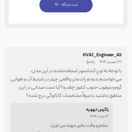
ثبت دیدگاه
139,500,000
12
1
161,100,000
14
2
173,700,000
15
3
194,400,000
18
4
HVAC_Engineer_Ali
پاسخ
30 شهریور 1404
211,500,000
20
5
با توجه به نوع کندانسور استفاده‌شده در این مدل،
241,200,000
24
6
می‌خواستم بدونم راندمان واقعی چیلر در شرایط آب و هوایی
گرم و مرطوب جنوب کشور چقدره؟ آیا تست میدانی در این
260,100,000
25
7
مناطق داشتید یا صرفاً مشخصات کاتالوگی درج شده؟
294,300,000
30
8
زاگرس تهویه
14 مرداد 1404
337,500,000
35
9
سلام و وقت بخیر مهندس عزیز،