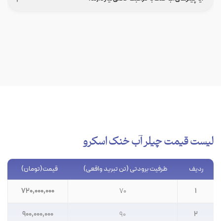
لیست قیمت چیلر آب خنک اسکرو
ردیف
ظرفیت برودتی (تن تبرید واقعی)
قیمت(تومان)
720,000,000
70
1
900,000,000
90
2