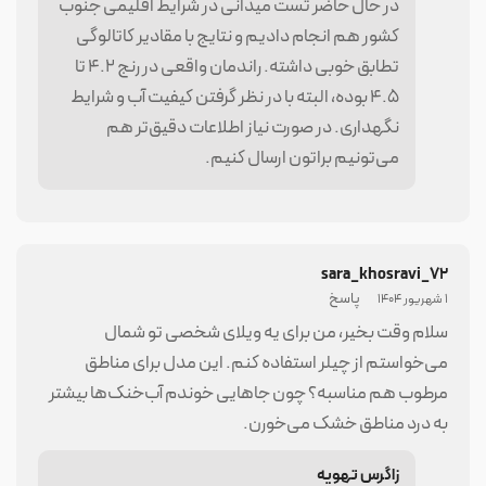
در حال حاضر تست میدانی در شرایط اقلیمی جنوب
370,800,000
40
10
کشور هم انجام دادیم و نتایج با مقادیر کاتالوگی
422,100,000
45
11
تطابق خوبی داشته. راندمان واقعی در رنج ۴.۲ تا
۴.۵ بوده، البته با در نظر گرفتن کیفیت آب و شرایط
452,700,000
50
12
نگهداری. در صورت نیاز اطلاعات دقیق‌تر هم
می‌تونیم براتون ارسال کنیم.
492,300,000
55
13
535,500,000
60
14
612,900,000
70
15
sara_khosravi_72
پاسخ
1 شهریور 1404
678,600,000
80
16
سلام وقت بخیر، من برای یه ویلای شخصی تو شمال
می‌خواستم از چیلر استفاده کنم. این مدل برای مناطق
801,900,000
90
17
مرطوب هم مناسبه؟ چون جاهایی خوندم آب‌خنک‌ها بیشتر
به درد مناطق خشک می‌خورن.
زاگرس تهویه